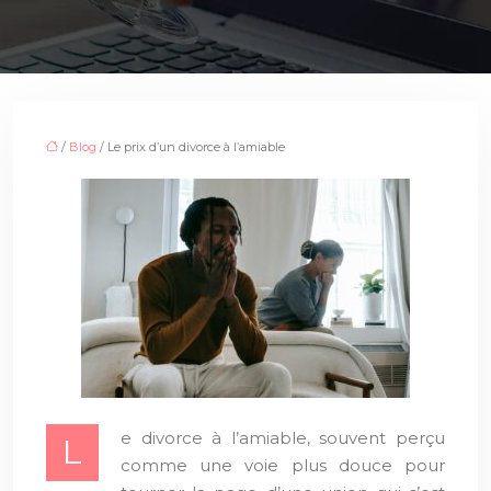
/
Blog
/ Le prix d’un divorce à l’amiable
e divorce à l’amiable, souvent perçu
L
comme une voie plus douce pour