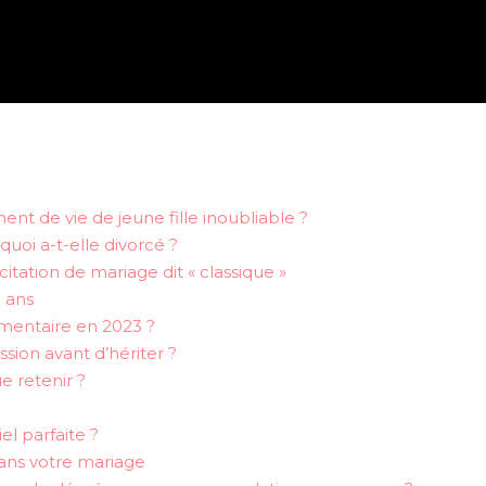
t de vie de jeune fille inoubliable ?
uoi a-t-elle divorcé ?
itation de mariage dit « classique »
5 ans
mentaire en 2023 ?
ssion avant d’hériter ?
e retenir ?
l parfaite ?
 dans votre mariage