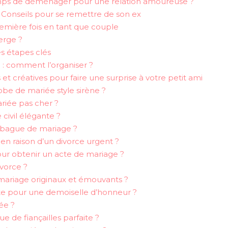
mps de déménager pour une relation amoureuse ?
 Conseils pour se remettre de son ex
emière fois en tant que couple
rge ?
es étapes clés
e : comment l’organiser ?
t créatives pour faire une surprise à votre petit ami
obe de mariée style sirène ?
riée pas cher ?
civil élégante ?
 bague de mariage ?
n raison d’un divorce urgent ?
ur obtenir un acte de mariage ?
ivorce ?
ariage originaux et émouvants ?
te pour une demoiselle d’honneur ?
ée ?
ue de fiançailles parfaite ?