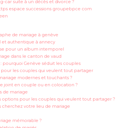
-car suite à un décès et divorce ?
https espace successions groupebpce com
teen
ographe de mariage à genève
 et authentique à annecy
se pour un album intemporel
iage dans le canton de vaud
 : pourquoi Genève séduit les couples
 pour les couples qui veulent tout partager
ariage modernes et touchants ?
 joint en couple ou en colocation ?
ns de mariage
s options pour les couples qui veulent tout partager ?
s cherchez votre lieu de mariage
riage mémorable ?
elation de mariés