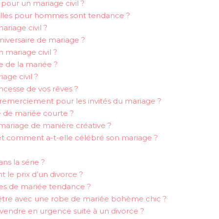
pour un mariage civil ?
ailles pour hommes sont tendance ?
riage civil ?
iversaire de mariage ?
 mariage civil ?
e de la mariée ?
age civil ?
ncesse de vos rêves ?
emerciement pour les invités du mariage ?
e de mariée courte ?
mariage de manière créative ?
t comment a-t-elle célébré son mariage ?
ns la série ?
t le prix d’un divorce ?
res de mariée tendance ?
re avec une robe de mariée bohème chic ?
endre en urgence suite à un divorce ?