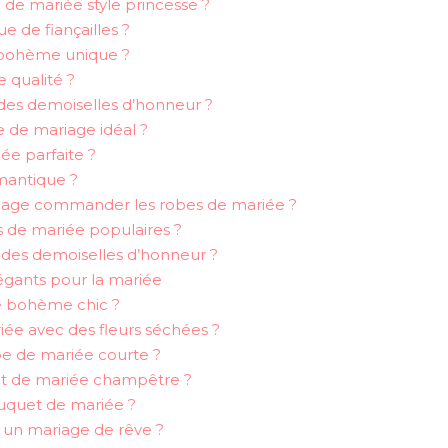
de mariée style princesse ?
e de fiançailles ?
 bohème unique ?
 qualité ?
 des demoiselles d’honneur ?
 de mariage idéal ?
ée parfaite ?
mantique ?
iage commander les robes de mariée ?
s de mariée populaires ?
des demoiselles d’honneur ?
égants pour la mariée
e bohème chic ?
ée avec des fleurs séchées ?
e de mariée courte ?
 de mariée champêtre ?
ouquet de mariée ?
 un mariage de rêve ?