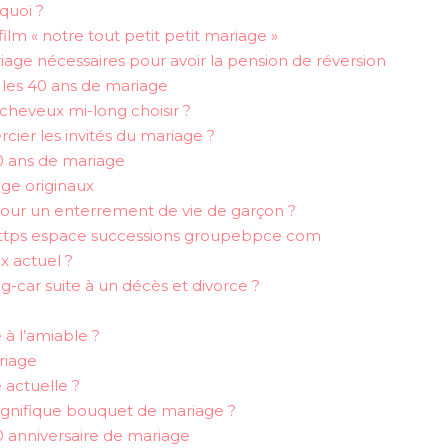
quoi ?
film « notre tout petit petit mariage »
age nécessaires pour avoir la pension de réversion
r les 40 ans de mariage
cheveux mi-long choisir ?
cier les invités du mariage ?
30 ans de mariage
age originaux
pour un enterrement de vie de garçon ?
https espace successions groupebpce com
x actuel ?
-car suite à un décès et divorce ?
à l’amiable ?
riage
 actuelle ?
magnifique bouquet de mariage ?
60 anniversaire de mariage