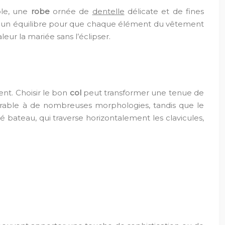
ple, une
robe
ornée de
dentelle
délicate et de fines
uver un équilibre pour que chaque élément du vêtement
eur la mariée sans l’éclipser.
ent. Choisir le bon
col
peut transformer une tenue de
vorable à de nombreuses morphologies, tandis que le
é bateau, qui traverse horizontalement les clavicules,