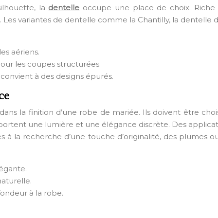
ilhouette, la
dentelle
occupe une place de choix. Riche d
Les variantes de dentelle comme la Chantilly, la dentelle de 
les aériens.
 pour les coupes structurées.
le convient à des designs épurés.
nce
ans la finition d’une robe de mariée. Ils doivent être choi
 apportent une lumière et une élégance discrète. Des applic
 à la recherche d’une touche d’originalité, des plumes o
légante.
aturelle.
fondeur à la robe.