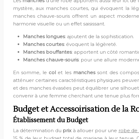
Les
manches
d’une robe apportent aussi leur lot de 
mystère, aux manches courtes, qui évoquent la lég
manches chauve-souris offrent un aspect moderne
harmonie visuelle ou un effet saisissant.
Manches longues
: ajoutent de la sophistication.
Manches courtes
: évoquent la légèreté.
Manches bouffantes
: apportent un côté romanti
Manches chauve-souris
: pour une allure modern
En somme, le
col
et les
manches
sont des composan
atténuer certaines caractéristiques physiques peuve
et des manches évasées peut équilibrer une silhouett
convenir à une femme cherchant une tenue plus for
Budget et Accessoirisation de la 
Établissement du Budget
La détermination du
prix
à allouer pour une
robe de
15 % de leur budget total de mariage à leur tenue. 