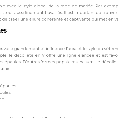
nie avec le style global de la robe de mariée. Par exem
s tout aussi finement travaillés. Il est important de tro
st de créer une allure cohérente et captivante qui met en val
hes
e
, varie grandement et influence l’aura et le style du vêtem
le, le décolleté en V offre une ligne élancée et est fa
s épaules. D’autres formes populaires incluent le décollet
trine.
 épaules.
cules.
ne.