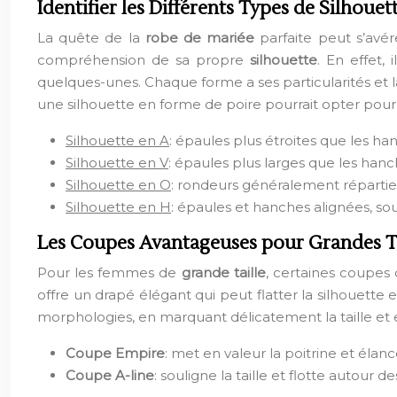
Identifier les Différents Types de Silhouet
La quête de la
robe de mariée
parfaite peut s’avé
compréhension de sa propre
silhouette
. En effet,
quelques-unes. Chaque forme a ses particularités et
une silhouette en forme de poire pourrait opter pour 
Silhouette en A
: épaules plus étroites que les
Silhouette en V
: épaules plus larges que les hanch
Silhouette en O
: rondeurs généralement réparties,
Silhouette en H
: épaules et hanches alignées, so
Les Coupes Avantageuses pour Grandes Ta
Pour les femmes de
grande taille
, certaines coupes 
offre un drapé élégant qui peut flatter la silhouett
morphologies, en marquant délicatement la taille et e
Coupe Empire
: met en valeur la poitrine et élanc
Coupe A-line
: souligne la taille et flotte autour 