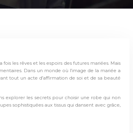
fois les rêves et les espoirs des futures mariées. Mais
lémentaires. Dans un monde où l’image de la mariée a
vant tout un acte d’affirmation de soi et de sa beauté
ons explorer les secrets pour choisir une robe qui non
upes sophistiquées aux tissus qui dansent avec grâce,