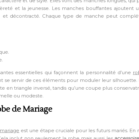
caractère et de style. Elles vont des manches longues, qu
èreté et la jeunesse. Les manches bouffantes ajoutent 
 et décontracté. Chaque type de manche peut compléte
que.
e.
tes essentielles qui façonnent la personnalité d’une
ro
nt se servir de ces éléments pour moduler leur silhouett
e en triangle inversé, tandis qu’une coupe plus conservat
melle ou modeste.
Robe de Mariage
 mariage
est une étape cruciale pour les futurs mariés. En
Cela inclut non seulement la robe mais aussi les
accessoire