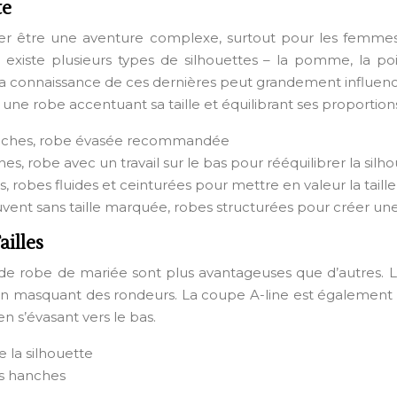
te
rer être une aventure complexe, surtout pour les femm
 il existe plusieurs types de silhouettes – la pomme, la 
 la connaissance de ces dernières peut grandement influen
une robe accentuant sa taille et équilibrant ses proportion
 hanches, robe évasée recommandée
es, robe avec un travail sur le bas pour rééquilibrer la silh
 robes fluides et ceinturées pour mettre en valeur la taille
uvent sans taille marquée, robes structurées pour créer une
illes
de robe de mariée sont plus avantageuses que d’autres. La
e en masquant des rondeurs. La coupe A-line est également p
n s’évasant vers le bas.
e la silhouette
des hanches