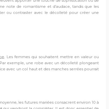
i peuvent apporter une touche de sophistication ou de
une note de romantisme et d’audace, tandis que les
r ou contraster avec le décolleté pour créer une
be
. Les femmes qui souhaitent mettre en valeur ou
e. Par exemple, une robe avec un décolleté plongeant
rice avec un col haut et des manches serrées pourrait
 moyenne, les futures mariées consacrent environ 10 à
s
qui viendront la compléter. Il est donc essentiel de