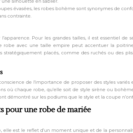
une silhouette en sablier.
 coupes évasées, les robes bohème sont synonymes de confo
ans contrainte.
’apparence. Pour les grandes tailles, il est essentiel de 
robe avec une taille empire peut accentuer la poitrine to
ils stratégiquement placés, comme des ruchés ou des pli
s
s conscience de l’importance de proposer des styles varié
s où chaque robe, qu’elle soit de style sirène ou bohème, e
nt démontré sur les podiums que le style et la coupe n’ont p
ts pour une robe de mariée
elle est le reflet d’un moment unique et de la personnalité 