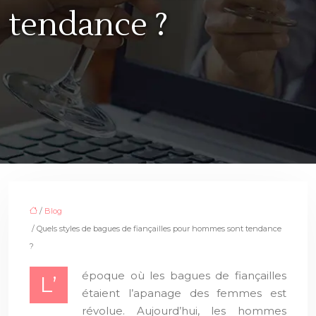
tendance ?
/
Blog
/ Quels styles de bagues de fiançailles pour hommes sont tendance
?
époque où les bagues de fiançailles
L’
étaient l’apanage des femmes est
révolue. Aujourd’hui, les hommes