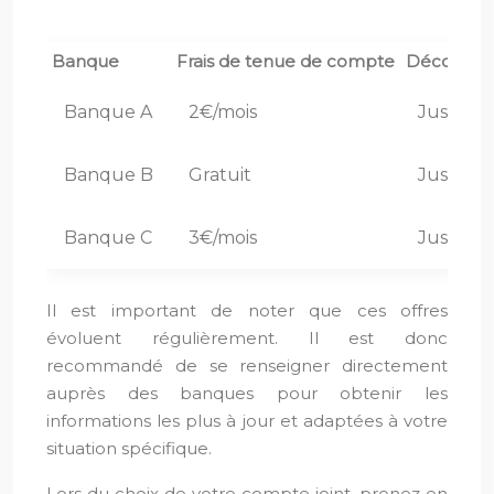
Banque
Frais de tenue de compte
Découvert
Banque A
2€/mois
Jusqu’à
Banque B
Gratuit
Jusqu’à
Banque C
3€/mois
Jusqu’à
Il est important de noter que ces offres
évoluent régulièrement. Il est donc
recommandé de se renseigner directement
auprès des banques pour obtenir les
informations les plus à jour et adaptées à votre
situation spécifique.
Lors du choix de votre compte joint, prenez en